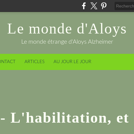
Le monde d'Aloys
Le monde étrange d'Aloys Alzheimer
ONTACT
ARTICLES
AU JOUR LE JOUR
- L'habilitation, et
.