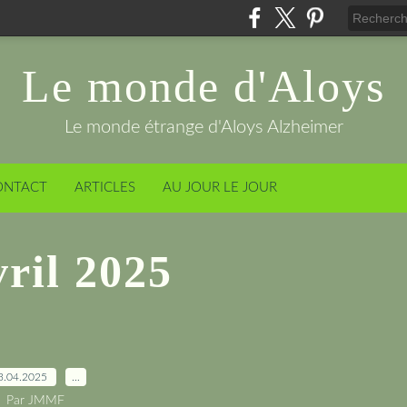
Le monde d'Aloys
Le monde étrange d'Aloys Alzheimer
ONTACT
ARTICLES
AU JOUR LE JOUR
vril 2025
3.04.2025
…
Par JMMF