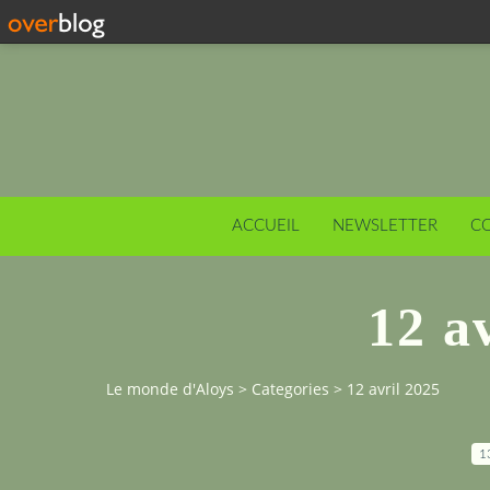
ACCUEIL
NEWSLETTER
C
12 a
Le monde d'Aloys
>
Categories
>
12 avril 2025
1