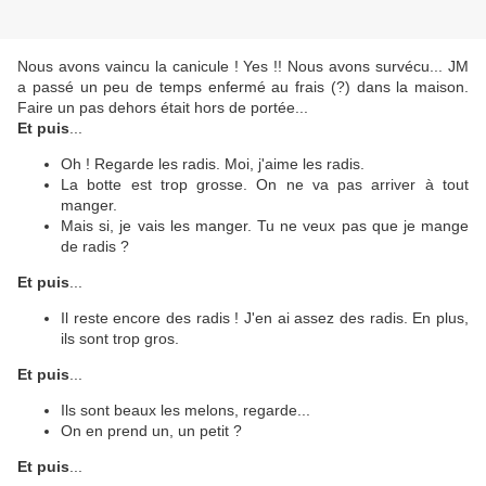
Nous avons vaincu la canicule ! Yes !! Nous avons survécu... JM
a passé un peu de temps enfermé au frais (?) dans la maison.
Faire un pas dehors était hors de portée...
Et puis
...
Oh ! Regarde les radis. Moi, j'aime les radis.
La botte est trop grosse. On ne va pas arriver à tout
manger.
Mais si, je vais les manger. Tu ne veux pas que je mange
de radis ?
Et puis
...
Il reste encore des radis ! J'en ai assez des radis. En plus,
ils sont trop gros.
Et puis
...
Ils sont beaux les melons, regarde...
On en prend un, un petit ?
Et puis
...