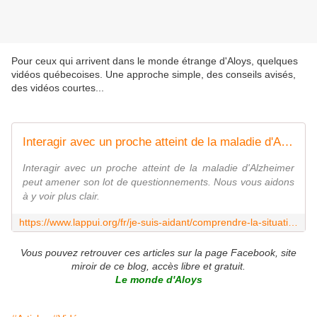
Pour ceux qui arrivent dans le monde étrange d'Aloys, quelques
vidéos québecoises. Une approche simple, des conseils avisés,
des vidéos courtes...
Interagir avec un proche atteint de la maladie d'Alzheimer
Interagir avec un proche atteint de la maladie d'Alzheimer
peut amener son lot de questionnements. Nous vous aidons
à y voir plus clair.
https://www.lappui.org/fr/je-suis-aidant/comprendre-la-situation-de-mon-proche/alzheimer-et-maladies-neurodegeneratives-apparentees/videos-interagir-avec-un-proche-atteint-de-la-maladie-d-alzheimer/
Vous pouvez retrouver ces articles sur la page Facebook, site
miroir de ce blog, accès libre et gratuit.
Le monde d'Aloys