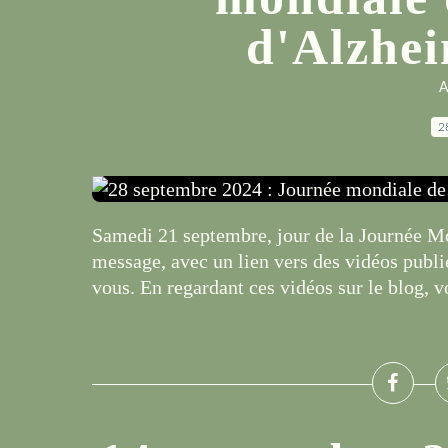
d'Alzhei
A
2
Samedi 21 septembre, jour de la Journée Mo
message, avec un lien vers des vidéos publi
vous. En regardant ces vidéos sur le blog, vo