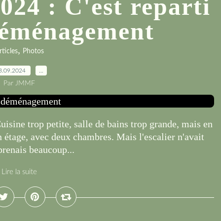
024 : C'est reparti
déménagement
,
rticles
Photos
3.09.2024
…
Par JMMF
isine trop petite, salle de bains trop grande, mais en
un étage, avec deux chambres. Mais l'escalier n'avait
 prenais beaucoup...
Lire la suite