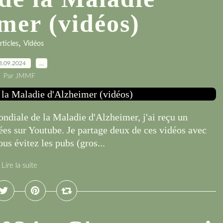
mer (vidéos)
,
rticles
Vidéos
8.09.2024
…
Par JMMF
ndiale de la Maladie d'Alzheimer, j'ai reçu un
ées sur Youtube. Je partage deux de ces vidéos avec
us évitez les pubs (gros...
Lire la suite