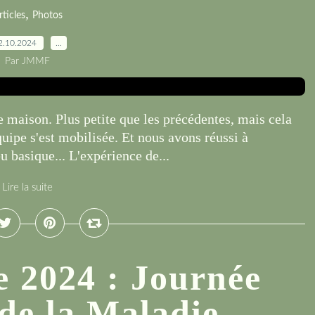
,
rticles
Photos
2.10.2024
…
Par JMMF
 maison. Plus petite que les précédentes, mais cela
uipe s'est mobilisée. Et nous avons réussi à
basique... L'expérience de...
Lire la suite
e 2024 : Journée
de la Maladie