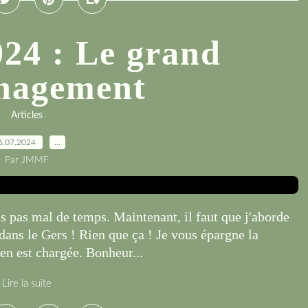
2024 : Le grand
nagement
Articles
6.07.2024
…
Par JMMF
 pas mal de temps. Maintenant, il faut que j'aborde
dans le Gers ! Rien que ça ! Je vous épargne la
'en est chargée. Bonheur...
Lire la suite