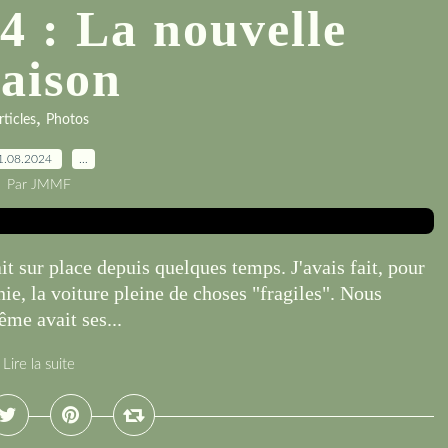
4 : La nouvelle
aison
,
rticles
Photos
1.08.2024
…
Par JMMF
it sur place depuis quelques temps. J'avais fait, pour
nie, la voiture pleine de choses "fragiles". Nous
ême avait ses...
Lire la suite