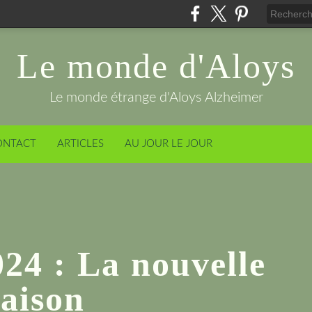
Le monde d'Aloys
Le monde étrange d'Aloys Alzheimer
ONTACT
ARTICLES
AU JOUR LE JOUR
024 : La nouvelle
aison