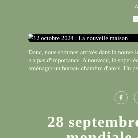
A
1
Donc, nous sommes arrivés dans la nouvelle
n'a pas d'importance. A nouveau, la super éq
aménager un bureau-chambre d'amis. Un peu 
28 septembr
mondiale 