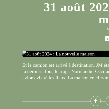
31 août 202
m
A
3
Et le camion est arrivé à destination. JM éta
la dernière fois, le trajet Normandie-Occita
avions visité les lieux. La maison en elle-m