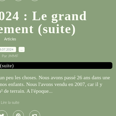
2024 : Le grand
ment (suite)
Articles
3.07.2024
…
Par JMMF
r un peu les choses. Nous avons passé 26 ans dans une
nos enfants. Nous l'avons vendu en 2007, car il y
 de terrain. A l'époque...
Lire la suite