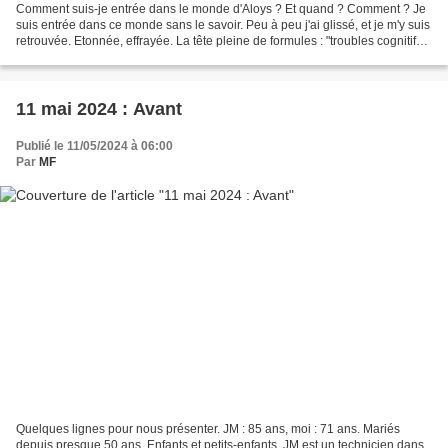
Comment suis-je entrée dans le monde d'Aloys ? Et quand ? Comment ? Je
suis entrée dans ce monde sans le savoir. Peu à peu j'ai glissé, et je m'y suis
retrouvée. Etonnée, effrayée. La tête pleine de formules : "troubles cognitifs",
"maladie neurodégénérative",...
11 mai 2024 : Avant
Publié le 11/05/2024 à 06:00
Par
MF
Quelques lignes pour nous présenter. JM : 85 ans, moi : 71 ans. Mariés
depuis presque 50 ans. Enfants et petits-enfants. JM est un technicien dans