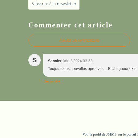
S'inscrire à la newsletter
Commenter cet article
Ajouter un commentaire
S
Sannier
08/12/2024 03:32
Toujours des nouvelles épreuves ... Et là rigueur extr
Répondre
Voir le profil de
JMMF
sur le portail