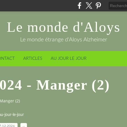
Le monde d'Aloys
Le monde étrange d'Aloys Alzheimer
ONTACT
ARTICLES
AU JOUR LE JOUR
024 - Manger (2)
Manger (2)
u-jour-le-jour
7.12.2024
…