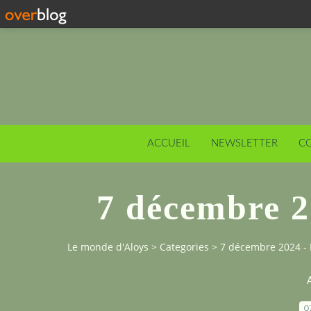
ACCUEIL
NEWSLETTER
C
7 décembre 2
Le monde d'Aloys
>
Categories
>
7 décembre 2024 - 
A
0