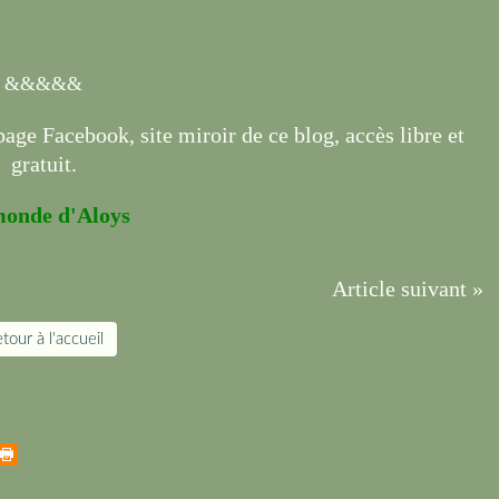
&&&&&
page Facebook, site miroir de ce blog, accès libre et
gratuit.
monde d'Aloys
Article suivant »
tour à l'accueil