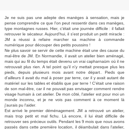
Je ne suis pas une adepte des manèges à sensation, mais je
pense comprendre ce que l'on peut ressentir dans ces manèges,
type montagnes russes. Hier, c'était une journée difficile : il fallait
retrouver le sécateur. Aujourd'hui, il s'est produit un petit miracle :
JM a réussi à refaire marcher sa machine à commande
numérique pour découper des petits poussins !
Ne plus savoir se servir de cette machine était une des cause du
mal-être de JM. En Normandie, il avait un atelier bien aménagé,
mais qui au fil du temps était devenu un vrai capharnaüm où il ne
retrouvait plus rien. A tel point qu'il n'y mettait presque plus les
pieds, depuis plusieurs mois avant notre départ.. Pieds que
d'ailleurs il avait du mal à poser par terre, car il y avait autant de
matériel sur les tables et établis que par terre ! C'était une raison
de son mal-être, car il ne pouvait pas envisager comment rendre
visage humain à cet atelier. De mon côté, l'atelier est pour moi un
monde inconnu, et je ne vois pas comment à ce moment là
j'aurais pu l'aider.
Est arrivé le premier déménagement. JM a retrouvé un atelier,
mais trop petit et mal fichu. Là encore, il lui était difficile de
retrouver ses précieux outils. Pendant les 9 mois que nous avons
passés dans cette première location, il déambulait dans l'atelier,