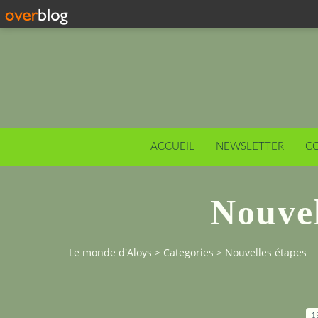
ACCUEIL
NEWSLETTER
C
Nouvel
Le monde d'Aloys
>
Categories
>
Nouvelles étapes
1