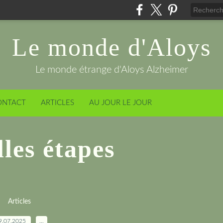
Le monde d'Aloys
Le monde étrange d'Aloys Alzheimer
ONTACT
ARTICLES
AU JOUR LE JOUR
les étapes
Articles
9.07.2025
…