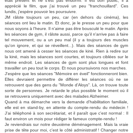
était présent et ne s'est pas endormi. Il est bon public, il a
apprécié le film, que j'ai trouvé un peu "franchouillard". Ces
lundis, j'espère pouvoir les poursuivre.
JM râlote toujours un peu, car (en dehors du cinéma), les
séances ont lieu le matin. Et donc, je le presse un peu pour que
nous soyons à l'heure. Il n'aime pas être bousculé le matin. Après
les séances de gym, il râlote aussi, parce qu'il n'arrive pas à faire
tel mouvement, ou a un peu mal (il y a toujours des muscles
qu'on ignore, et qui se réveillent...). Mais des séances de gym
nous ont amené à cesser les séances de kiné. Rien à redire sur
la kiné, mais les séances sont courtes, et toujours ciblées sur le
même endroit. Les séances de gym sont plus longues et font
travailler un peu tout le corps. Et nous poursuivons nos marches.
J'espère que les séances "Mémoire en éveil" fonctionneront bien.
Elles devraient permettre de différer les séances où ne se
retrouvent que des gens du "Monde d'Aloys". Là, on trouve toute
sorte de personnes. Je retarde le plus possible le moment où il
se retrouvera uniquement avec des malades Alzheimer.
Quand à ma démarche vers la demande d'habilitation familiale,
elle est en stand-by, en attente du compte-rendu du médecin !
J'ai téléphoné à son secrétariat, et il paraît que c'est normal : Il
faut environ un mois pour rédiger le fameux compte-rendu !
Je reviendrais sur notre deuxième déménagement. Mais la vraie
prise de tête pour moi, c'est le côté administratif ! Changer notre