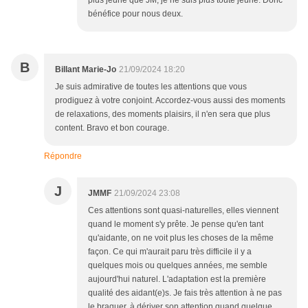
plus jeune que JM, je ne suis plus toute jeune. Donc
bénéfice pour nous deux.
B
Billant Marie-Jo
21/09/2024 18:20
Je suis admirative de toutes les attentions que vous
prodiguez à votre conjoint. Accordez-vous aussi des moments
de relaxations, des moments plaisirs, il n'en sera que plus
content. Bravo et bon courage.
Répondre
J
JMMF
21/09/2024 23:08
Ces attentions sont quasi-naturelles, elles viennent
quand le moment s'y prête. Je pense qu'en tant
qu'aidante, on ne voit plus les choses de la même
façon. Ce qui m'aurait paru très difficile il y a
quelques mois ou quelques années, me semble
aujourd'hui naturel. L'adaptation est la première
qualité des aidant(e)s. Je fais très attention à ne pas
le braquer, à dériver son attention quand quelque