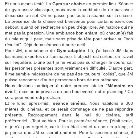
Et nous avons testé. La
Gym sur chaise
en premier lieu. Séance
de gym assez classique, mais avec la certitude de ne pas avoir
d'exercice au sol. On ne passe pas toute la séance sur la chaise.
La présence de la chaise est bienvenue pour certains exercices
debout, quand on recherche un peu d'équilibre. Animatrice qui ne
met pas la pression. Une ambiance bon enfant, où chacun(e) fait
du mieux qu'il peut, mais sans prise de tête pour arriver au "bon
résultat". Déjà deux séances à notre actif.
Pour JM, une séance de
Gym adaptée
. Là, j'ai laissé JM dans
les mains expertes de l'animatrice. L'objectif est surtout un travail
sur l'équilibre. D'une part je ne veux pas surcharger le cours, car
les personnes présentes sont vraiment en difficulté. D'autre part,
il me semble nécessaire de ne pas être toujours "collés", que JM
puisse rencontrer d'autre personnes hors de ma présence.
Nous devions participer à notre premier atelier "
Mémoire en
éveil
", mais un imprévu a un peu bouleversé notre planning ! Ce
sera pour vendredi prochain.
Et le lundi après-midi,
séance cinéma
. Nous habitons à 300
mètres du cinéma, et ce serait dommage de ne pas répondre
présents. Regroupement dans le hall du cinéma, tarif
préférentiel... Tout va bien. Pour la première séance, j'était seule,
et je n'ai pas regretté, car le film était lent et un peu trop long, et
je pense que JM se serait endormi. Pour la seconde séance, il