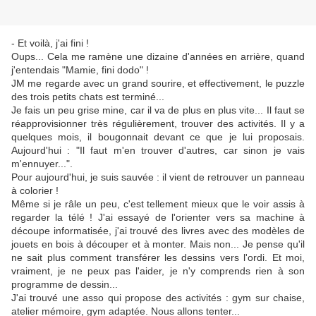
- Et voilà, j'ai fini !
Oups... Cela me ramène une dizaine d'années en arrière, quand
j'entendais "Mamie, fini dodo" !
JM me regarde avec un grand sourire, et effectivement, le puzzle
des trois petits chats est terminé...
Je fais un peu grise mine, car il va de plus en plus vite... Il faut se
réapprovisionner très régulièrement, trouver des activités. Il y a
quelques mois, il bougonnait devant ce que je lui proposais.
Aujourd'hui : "Il faut m'en trouver d'autres, car sinon je vais
m'ennuyer...".
Pour aujourd'hui, je suis sauvée : il vient de retrouver un panneau
à colorier !
Même si je râle un peu, c'est tellement mieux que le voir assis à
regarder la télé ! J'ai essayé de l'orienter vers sa machine à
découpe informatisée, j'ai trouvé des livres avec des modèles de
jouets en bois à découper et à monter. Mais non... Je pense qu'il
ne sait plus comment transférer les dessins vers l'ordi. Et moi,
vraiment, je ne peux pas l'aider, je n'y comprends rien à son
programme de dessin...
J'ai trouvé une asso qui propose des activités : gym sur chaise,
atelier mémoire, gym adaptée. Nous allons tenter...