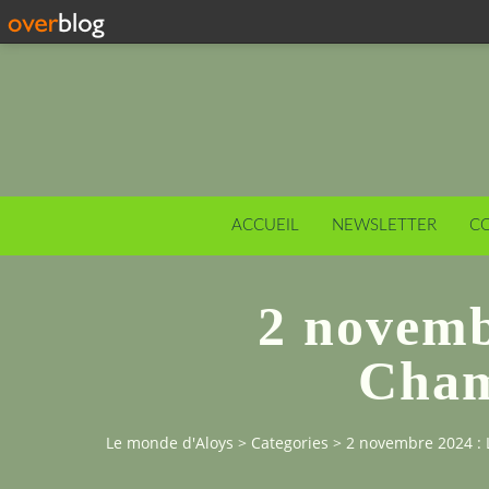
ACCUEIL
NEWSLETTER
C
2 novemb
Cham
Le monde d'Aloys
>
Categories
>
2 novembre 2024 :