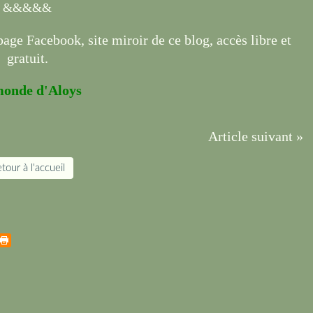
&&&&&
page Facebook, site miroir de ce blog, accès libre et
gratuit.
monde d'Aloys
Article suivant »
tour à l'accueil