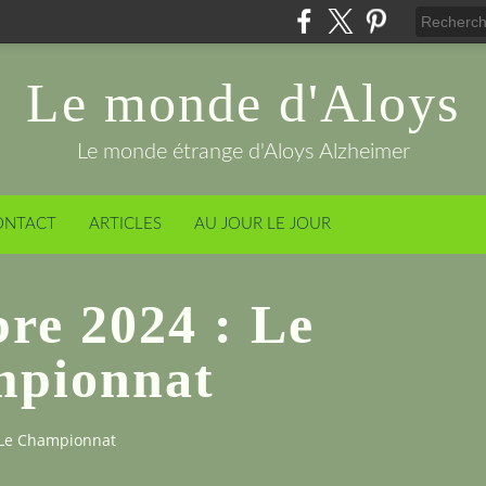
Le monde d'Aloys
Le monde étrange d'Aloys Alzheimer
ONTACT
ARTICLES
AU JOUR LE JOUR
re 2024 : Le
pionnat
 Le Championnat