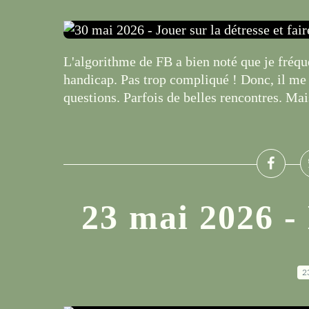
L'algorithme de FB a bien noté que je fréqu
handicap. Pas trop compliqué ! Donc, il me 
questions. Parfois de belles rencontres. Mais
23 mai 2026 -
2