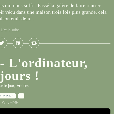
 qui nous suffit. Passé la galère de faire rentrer
oir vécu dans une maison trois fois plus grande, cela
ison était déjà...
Lire la suite
- L'ordinateur,
jours !
,
ur-le-jour
Articles
9.05.2026
…
Par JMMF