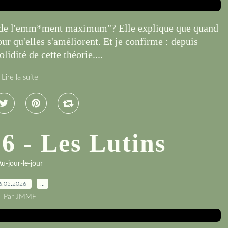
oi de l'emm*ment maximum"? Elle explique que quand
our qu'elles s'améliorent. Et je confirme : depuis
lidité de cette théorie....
Lire la suite
6 - Les Lutins
u-jour-le-jour
6.05.2026
…
Par JMMF