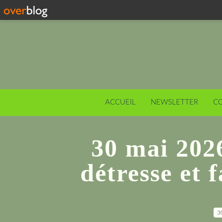
ACCUEIL
NEWSLETTER
C
30 mai 2026
détresse et f
3