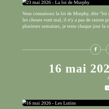
Vous connaissez la loi de Murphy, dite "l
les choses vont mal, il n'y a pas de raison p
plusieurs semaines, je teste chaque jour la so
16 mai 202
A
1