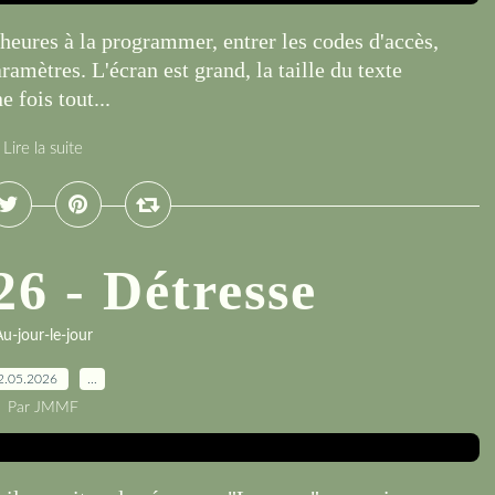
s heures à la programmer, entrer les codes d'accès,
aramètres. L'écran est grand, la taille du texte
e fois tout...
Lire la suite
26 - Détresse
u-jour-le-jour
2.05.2026
…
Par JMMF