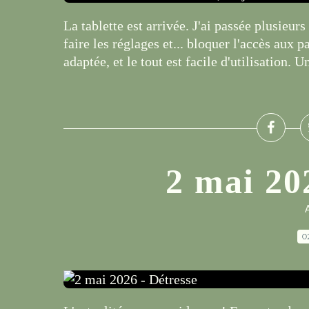
La tablette est arrivée. J'ai passée plusieur
faire les réglages et... bloquer l'accès aux p
adaptée, et le tout est facile d'utilisation. Un
2 mai 20
A
0