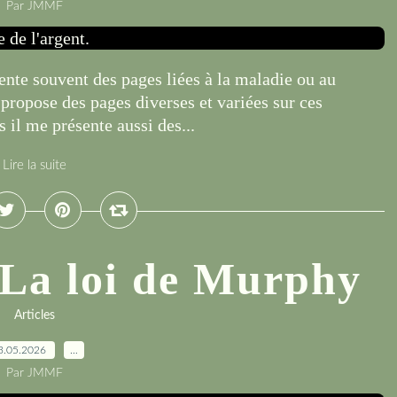
Par JMMF
ente souvent des pages liées à la maladie ou au
propose des pages diverses et variées sur ces
 il me présente aussi des...
Lire la suite
 La loi de Murphy
Articles
3.05.2026
…
Par JMMF